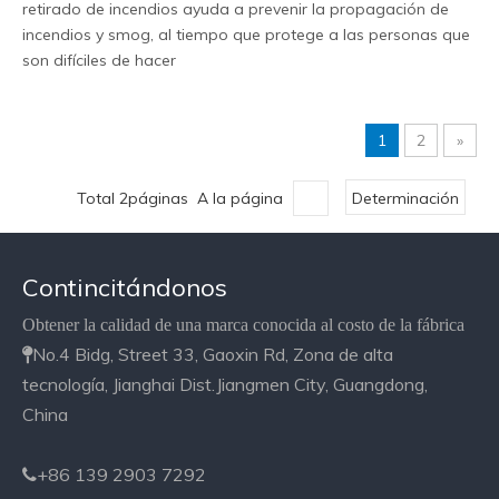
retirado de incendios ayuda a prevenir la propagación de
incendios y smog, al tiempo que protege a las personas que
son difíciles de hacer
1
2
»
Total 2páginas A la página
Determinación
Contincitándonos
Obtener la calidad de una marca conocida al costo de la fábrica
No.4 Bidg, Street 33, Gaoxin Rd, Zona de alta

tecnología, Jianghai Dist.Jiangmen City, Guangdong,
China
+86 139 2903 7292
